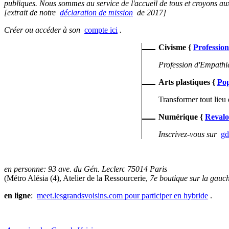
publiques. Nous sommes au service de l'accueil de tous et croyons aux 
[extrait de notre
déclaration de mission
de 2017]
Créer ou accéder à son
compte ici
.
Civisme
{
Professio
Profession d'Empathi
Arts plastiques
{
Po
Transformer tout lieu 
Numérique
{
Revalo
Inscrivez-vous sur
gd
en personne: 93 ave. du Gén. Leclerc 75014 Paris
(Métro Alésia (4), Atelier de la Ressourcerie,
7e boutique sur la gauc
en ligne
:
meet.lesgrandsvoisins.com pour participer en hybride
.