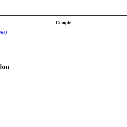
Compte
n(e)
lon